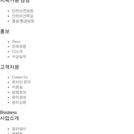
지속가능 경영
안전보건방침
안전보건목표
품질/환경방침
홍보
News
인재채용
CI소개
수상실적
고객지원
Contact Us
온라인 문의
자료실
법령정보
윤리경영
윤리강령
Business
사업소개
일반설비
플랜트