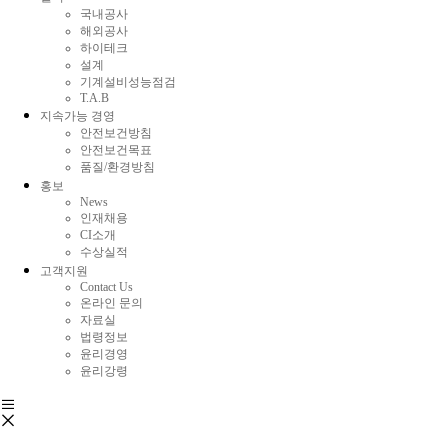
국내공사
해외공사
하이테크
설계
기계설비성능점검
T.A.B
지속가능 경영
안전보건방침
안전보건목표
품질/환경방침
홍보
News
인재채용
CI소개
수상실적
고객지원
Contact Us
온라인 문의
자료실
법령정보
윤리경영
윤리강령