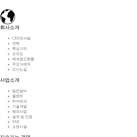
회사소개
CEO인사말
연혁
핵심가치
조직도
해외법인현황
주요거래처
오시는길
사업소개
일반설비
플랜트
하이테크
기술개발
해외사업
설계 및 인증
TAB
소방시설