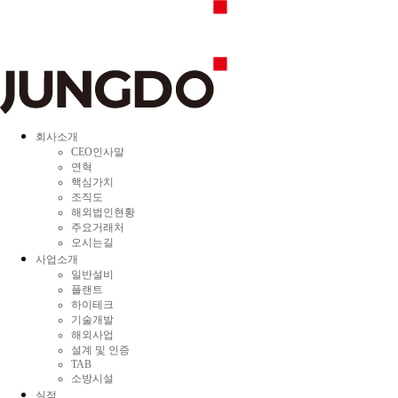
회사소개
CEO인사말
연혁
핵심가치
조직도
해외법인현황
주요거래처
오시는길
사업소개
일반설비
플랜트
하이테크
기술개발
해외사업
설계 및 인증
TAB
소방시설
실적