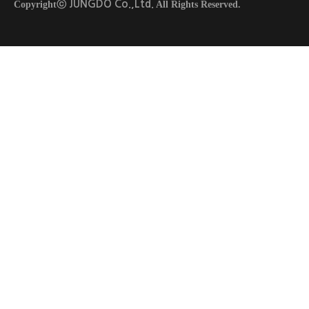
JUNGDO Co.,Ltd.
Copyrightⓒ
All Rights Reserved.