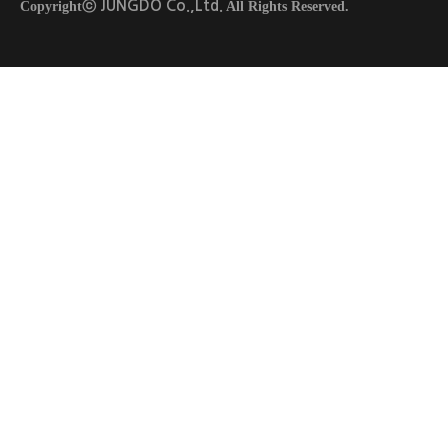
JUNGDO Co.,Ltd.
Copyrightⓒ
All Rights Reserved.