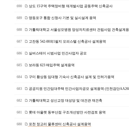
690
상도 15구역 주택정비형 재개발사업 공동주택 신축공사
689
영등포구 통합 신청사 기본 및 실시설계 용역
688
가톨릭대학교 서울성모병원 양성자치료센터 건립사업 건축설계
687
고잔동 542-00외1필지 오피스텔 신축공사 설계용역
686
실버스테이 시범사업 민간사업자 공모
685
보라동 623 매입주택 설계용역
684
구미 황상동 임대형 기숙사 신축공사 설계 및 인허가용역
683
공공지원 민간임대주택 민간사업자공모 설계용역 (인천검단AA26B
682
가톨릭대학교 성신교정 대성당 및 대건관 재건축
681
롯데 아울렛 동부산점 구조개선방안 사전검토 용역
680
포천 정교리 물류센터 신축공사 설계용역