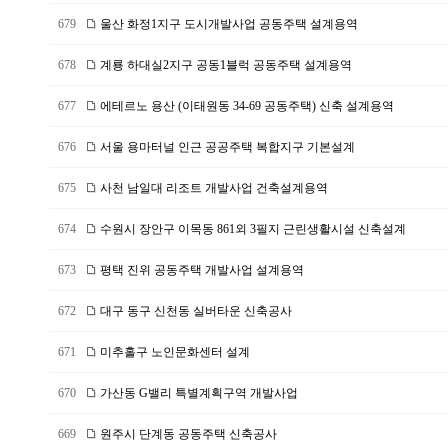
679
울산 화정1지구 도시개발사업 공동주택 설계용역
678
계룡 하대실2지구 공동1블럭 공동주택 설계용역
677
에테르노 용산 (이태원동 34-69 공동주택) 신축 설계용역
676
서울 용마터널 인근 공공주택 복합지구 기본설계
675
사천 남일대 리조트 개발사업 건축설계용역
674
수원시 장안구 이목동 861외 3필지 근린생활시설 신축설계
673
평택 진위 공동주택 개발사업 설계용역
672
대구 동구 신천동 실버타운 신축공사
671
미추홀구 노인문화센터 설계
670
가산동 G밸리 특별계획구역 개발사업
669
원주시 단계동 공동주택 신축공사