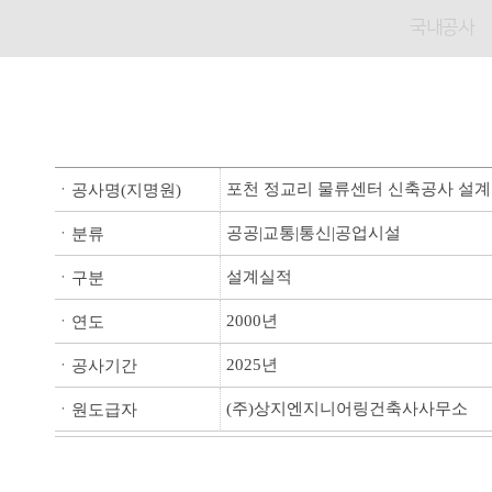
국내공사
포천 정교리 물류센터 신축공사 설
ㆍ공사명(지명원)
공공|교통|통신|공업시설
ㆍ분류
설계실적
ㆍ구분
2000년
ㆍ연도
2025년
ㆍ공사기간
(주)상지엔지니어링건축사사무소
ㆍ원도급자