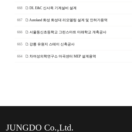
668
DL E&C 신사옥 기계설비 설계
667
Autoland 화성 화성대 리모델링 설계 및 인허가용역
666
서울동신초등학교 그린스마트 미래학교 개축공사
665
강릉 유원지 스테이 신축공사
664
차여성의학연구소 마곡센터 MEP 설계용역
JUNGDO Co.,Ltd.