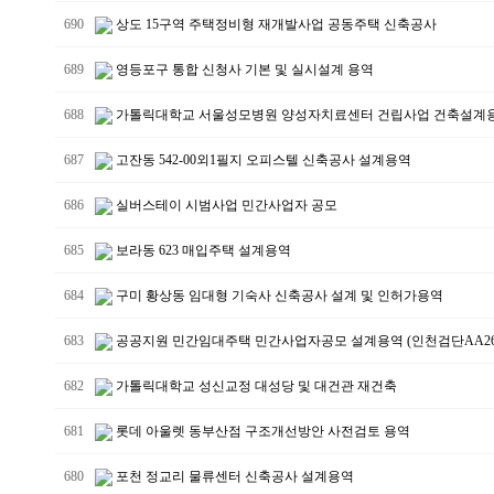
690
상도 15구역 주택정비형 재개발사업 공동주택 신축공사
689
영등포구 통합 신청사 기본 및 실시설계 용역
688
가톨릭대학교 서울성모병원 양성자치료센터 건립사업 건축설계
687
고잔동 542-00외1필지 오피스텔 신축공사 설계용역
686
실버스테이 시범사업 민간사업자 공모
685
보라동 623 매입주택 설계용역
684
구미 황상동 임대형 기숙사 신축공사 설계 및 인허가용역
683
공공지원 민간임대주택 민간사업자공모 설계용역 (인천검단AA26B
682
가톨릭대학교 성신교정 대성당 및 대건관 재건축
681
롯데 아울렛 동부산점 구조개선방안 사전검토 용역
680
포천 정교리 물류센터 신축공사 설계용역