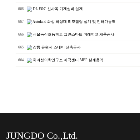
668
DL E&C 신사옥 기계설비 설계
667
Autoland 화성 화성대 리모델링 설계 및 인허가용역
666
서울동신초등학교 그린스마트 미래학교 개축공사
665
강릉 유원지 스테이 신축공사
664
차여성의학연구소 마곡센터 MEP 설계용역
JUNGDO Co.,Ltd.