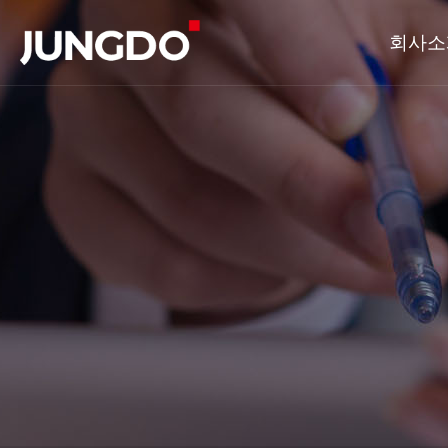
회사소
CEO인사말
연혁
핵심가치
조직도
해외법인현황
주요거래처
오시는길