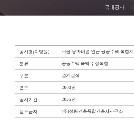
국내공사
서울 용마터널 인근 공공주택 복합
ㆍ공사명(지명원)
공동주택|숙박|주상복합
ㆍ분류
설계실적
ㆍ구분
2000년
ㆍ연도
2025년
ㆍ공사기간
(주)정림건축종합건축사사무소
ㆍ원도급자