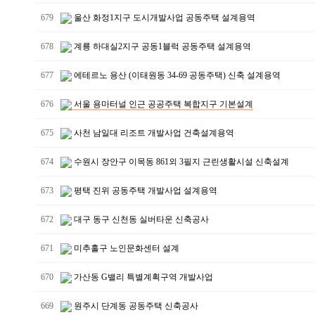
679
울산 화정1지구 도시개발사업 공동주택 설계용역
678
계룡 하대실2지구 공동1블럭 공동주택 설계용역
677
에테르노 용산 (이태원동 34-69 공동주택) 신축 설계용역
676
서울 용마터널 인근 공공주택 복합지구 기본설계
675
사천 남일대 리조트 개발사업 건축설계용역
674
수원시 장안구 이목동 861외 3필지 근린생활시설 신축설계
673
평택 진위 공동주택 개발사업 설계용역
672
대구 동구 신천동 실버타운 신축공사
671
미추홀구 노인문화센터 설계
670
가산동 G밸리 특별계획구역 개발사업
669
원주시 단계동 공동주택 신축공사