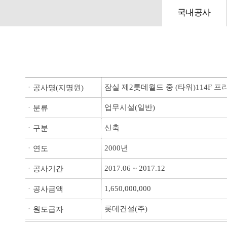
국내공사
잠실 제2롯데월드 중 (타워)114F
ㆍ공사명(지명원)
업무시설(일반)
ㆍ분류
신축
ㆍ구분
2000년
ㆍ연도
2017.06 ~ 2017.12
ㆍ공사기간
1,650,000,000
ㆍ공사금액
롯데건설(주)
ㆍ원도급자