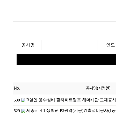
공사명
연도
No.
공사명(지명원)
B열연 용수설비 필터피트펌프 헤더배관 교체공
530
세종시 4-1 생활권 P3권역(시공)건축설비공사(1공
529