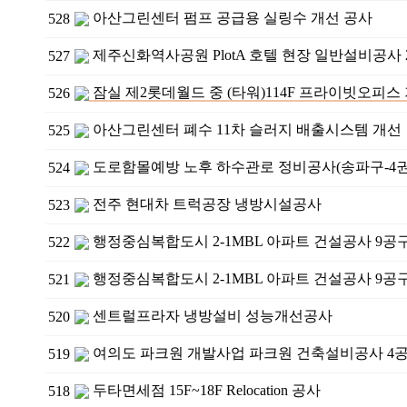
아산그린센터 펌프 공급용 실링수 개선 공사
528
제주신화역사공원 PlotA 호텔 현장 일반설비공사 
527
잠실 제2롯데월드 중 (타워)114F 프라이빗오피
526
아산그린센터 폐수 11차 슬러지 배출시스템 개선
525
도로함몰예방 노후 하수관로 정비공사(송파구-4권
524
전주 현대차 트럭공장 냉방시설공사
523
행정중심복합도시 2-1MBL 아파트 건설공사 9
522
행정중심복합도시 2-1MBL 아파트 건설공사 9
521
센트럴프라자 냉방설비 성능개선공사
520
여의도 파크원 개발사업 파크원 건축설비공사 4
519
두타면세점 15F~18F Relocation 공사
518