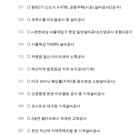
517
동탄2기 신도시 A-67BL 공동주택(시공) 설비공사(2공구)
516
코엑스몰 리뉴얼공사 중 설비공사
515
e-편한세상 서울대입구 현장 일반설비공사(소방공사 포함)2공구
514
시흥목감 5차(B9) 설비공사
513
차병원 일산 라이프센터 신축공사
512
제선지역 법정점검 지적 보수공사(기계)
511
마곡 보타닉 웨딩홀(지하2층 용도변경 소방설비공사)
510
신영증권 본관 리모델링 공사 중 기계설비공사
509
코스트코 대구점 기계설비공사
508
2냉연 필터프레스 여과판 교체공사
507
천안 직산역 지역주택조합 중 기계설비공사