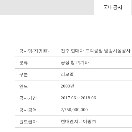
국내공사
전주 현대차 트럭공장 냉방시설공사
ㆍ공사명(지명원)
공장|창고|기타
ㆍ분류
리모델
ㆍ구분
2000년
ㆍ연도
2017.06 ~ 2018.06
ㆍ공사기간
2,750,000,000
ㆍ공사금액
현대엔지니어링㈜
ㆍ원도급자