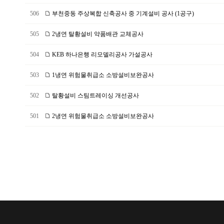
506
부천중동 주상복합 신축공사 중 기계설비 공사 (1공구)
505
2냉연 탈황설비 약품배관 교체공사
504
KEB 하나은행 리모델리공사 가설공사
503
1냉연 위험물취급소 소방설비보완공사
502
탈황설비 스팀트레이싱 개선공사
501
2냉연 위험물취급소 소방설비보완공사