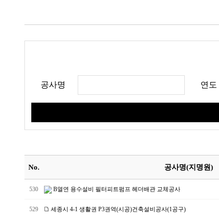
공사명
연도
No.
공사명(지명원)
530
B열연 용수설비 필터피트펌프 헤더배관 교체공사
529
세종시 4-1 생활권 P3권역(시공)건축설비공사(1공구)