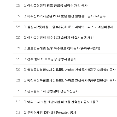
528
아산그린센터 펌프 공급용 실링수 개선 공사
527
제주신화역사공원 PlotA 호텔 현장 일반설비공사 2-A공구
526
잠실 제2롯데월드 중 (타워)114F 프라이빗오피스 기계설비공사
525
아산그린센터 폐수 11차 슬러지 배출시스템 개선
524
도로함몰예방 노후 하수관로 정비공사(송파구-4권역)
523
전주 현대차 트럭공장 냉방시설공사
522
행정중심복합도시 2-1MBL 아파트 건설공사 9공구 소화설비공사
521
행정중심복합도시 2-1MBL 아파트 건설공사 9공구 일반설비공사
520
센트럴프라자 냉방설비 성능개선공사
519
여의도 파크원 개발사업 파크원 건축설비공사 4공구
518
두타면세점 15F~18F Relocation 공사