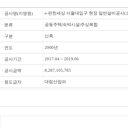
e-편한세상 서울대입구 현장 일반설비공사(
ㆍ공사명(지명원)
공동주택|숙박시설|주상복합
ㆍ분류
신축
ㆍ구분
2000년
ㆍ연도
2017.04 ~ 2019.06
ㆍ공사기간
8,287,105,783
ㆍ공사금액
대림산업㈜
ㆍ원도급자