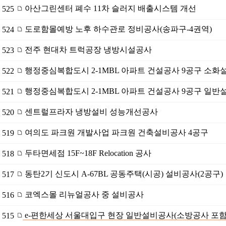
아산그린센터 폐수 11차 슬러지 배출시스템 개선
525
도로함몰예방 노후 하수관로 정비공사(송파구-4권역)
524
전주 현대차 트럭공장 냉방시설공사
523
행정중심복합도시 2-1MBL 아파트 건설공사 9공구 소화
522
행정중심복합도시 2-1MBL 아파트 건설공사 9공구 일반
521
센트럴프라자 냉방설비 성능개선공사
520
여의도 파크원 개발사업 파크원 건축설비공사 4공구
519
두타면세점 15F~18F Relocation 공사
518
동탄2기 신도시 A-67BL 공동주택(시공) 설비공사(2공구)
517
코엑스몰 리뉴얼공사 중 설비공사
516
e-편한세상 서울대입구 현장 일반설비공사(소방공사 포함
515