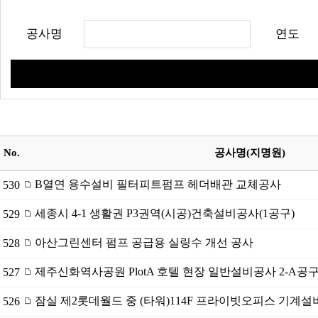
공사명
연도
No.
공사명(지명원)
B열연 용수설비 필터피트펌프 헤더배관 교체공사
530
세종시 4-1 생활권 P3권역(시공)건축설비공사(1공구)
529
아산그린센터 펌프 공급용 실링수 개선 공사
528
제주신화역사공원 PlotA 호텔 현장 일반설비공사 2-A공
527
잠실 제2롯데월드 중 (타워)114F 프라이빗오피스 기계
526