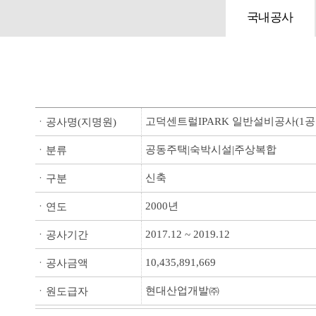
국내공사
고덕센트럴IPARK 일반설비공사(1공
ㆍ공사명(지명원)
공동주택|숙박시설|주상복합
ㆍ분류
신축
ㆍ구분
2000년
ㆍ연도
2017.12 ~ 2019.12
ㆍ공사기간
10,435,891,669
ㆍ공사금액
현대산업개발㈜
ㆍ원도급자