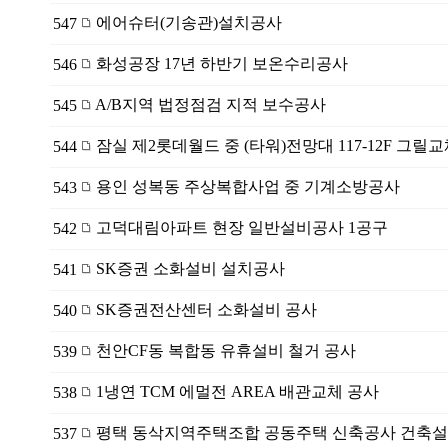
에어슈터(기송관)설치공사
547
화성공장 17년 하반기 보온수리공사
546
A/B지역 법정점검 지적 보수공사
545
잠실 제2롯데월드 중 (타워)전망대 117-12F 그릴
544
용인 성복동 주상복합사업 중 기계소방공사
543
고덕대림아파트 현장 일반설비공사 1공구
542
SK증권 소화설비 설치공사
541
SK증권전산센터 소화설비 공사
540
천안CF동 복합동 유휴설비 철거 공사
539
1냉연 TCM 에멀전 AREA 배관교체 공사
538
평택 동삭지역주택조합 공동주택 신축공사 건축
537