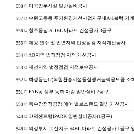
마곡업무시설 일반설비공사
558
수원고등동 주거환경개선사업지구내A-1블럭 기계
557
청주동남 A-1BL 아파트 건설공사 3공구
556
제강,연주 및 압연지역 법정점검 지적개선공사
555
AB지역 법정점검 지적 개선공사
554
제선지역 법정점검 지적보수공사
553
화성동탄(2)복합환승시설중심앵커블럭공모중 소화
552
FAB동 상부 동측 마감 일반설비 2공구
551
특수강정정공장 에어 밸브스탠드 결빙 개선공사
550
고덕센트럴IPARK 일반설비공사(1공구)
549
의정부시 고산지구 S4BL 아파트 건설공사 1공구 
548