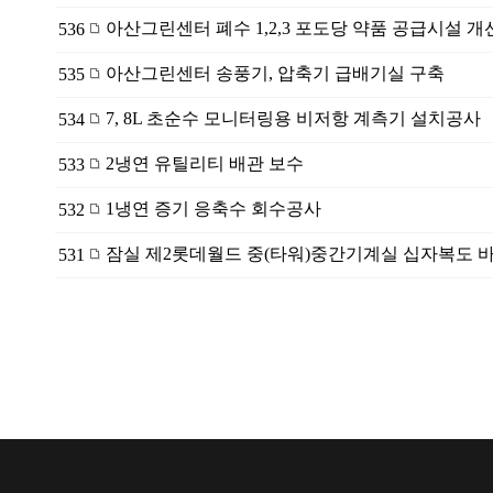
아산그린센터 폐수 1,2,3 포도당 약품 공급시설 개
536
아산그린센터 송풍기, 압축기 급배기실 구축
535
7, 8L 초순수 모니터링용 비저항 계측기 설치공사
534
2냉연 유틸리티 배관 보수
533
1냉연 증기 응축수 회수공사
532
잠실 제2롯데월드 중(타워)중간기계실 십자복도 
531